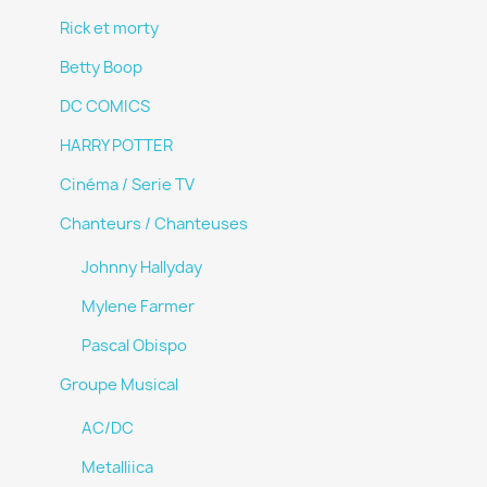
Rick et morty
Betty Boop
DC COMICS
HARRY POTTER
Cinéma / Serie TV
Chanteurs / Chanteuses
Johnny Hallyday
Mylene Farmer
Pascal Obispo
Groupe Musical
AC/DC
Metalliica