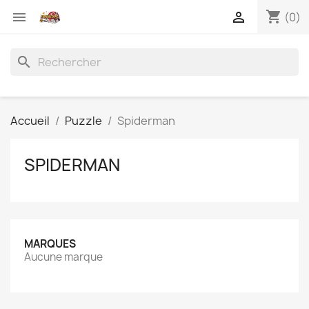
shopping_cart


(0)
search
Accueil
Puzzle
Spiderman
SPIDERMAN
MARQUES
Aucune marque