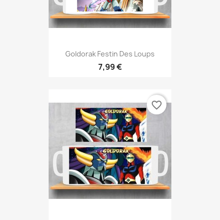
Goldorak Festin Des Loups
7,99 €
favorite_border