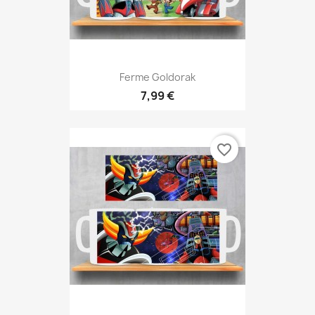
Ferme Goldorak
7,99 €
favorite_border