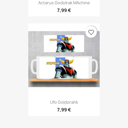
Actarus Godolrak MAchine
7,99 €
favorite_border
Ufo Goldorahk
7,99 €